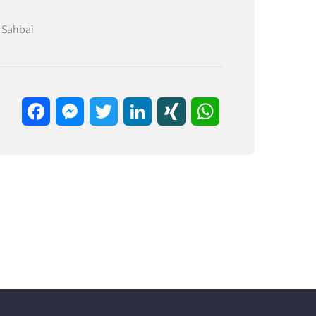
 Sahbai
Facebook
Messenger
Twitter
LinkedIn
XING
WhatsApp