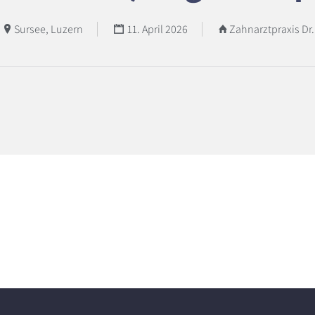
Sursee, Luzern
11. April 2026
Zahnarztpraxis Dr.